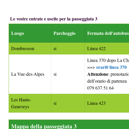
Le vostre entrate e uscite per la passeggiata 3
Luogo
Parcheggio
Fermata dell’autobu
Dombresson
si
Linea 422
Linea
370 dopo La Ch
orari0 linea 370
==>
Attenzione
La Vue-des-Alpes
si
: prenotaz
dell’orario di partenza
079 637 51 64
Les Hauts-
si
Linea 423
Geneveys
Mappa della passeggiata 3