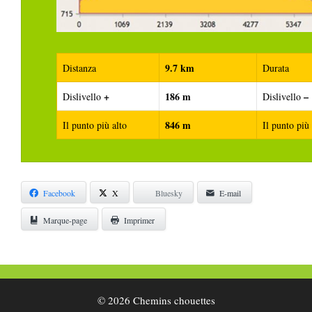
9.7 km
Distanza
Durata
+
186 m
–
Dislivello
Dislivello
846 m
Il punto più alto
Il punto più
Facebook
X
Bluesky
E-mail
Marque-page
Imprimer
© 2026 Chemins chouettes