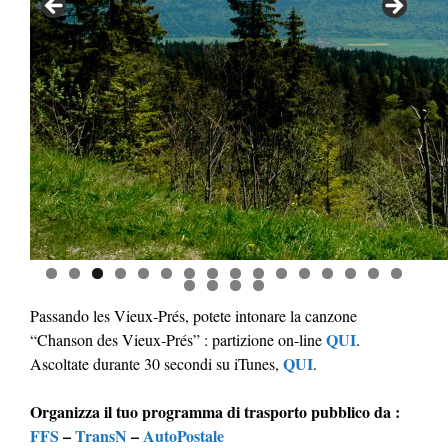
0
1
2
3
4
5
6
7
8
9
0
Passando les Vieux-Prés, potete intonare la canzone
QUI
“Chanson des Vieux-Prés” : partizione on-line
.
QUI
Ascoltate durante 30 secondi su iTunes,
.
Organizza il tuo programma di trasporto pubblico da :
FFS
–
TransN
–
AutoPostale