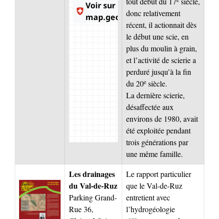
tout début du 17
siècle,
donc relativement
récent, il actionnait dès
le début une scie, en
plus du moulin à grain,
et l’activité de scierie a
perduré jusqu’à la fin
e
du 20
siècle.
La dernière scierie,
désaffectée aux
environs de 1980, avait
été exploitée pendant
trois générations par
une même famille.
Les drainages
Le rapport particulier
du Val-de-Ruz
que le Val-de-Ruz
Parking Grand-
entretient avec
Rue 36,
l’hydrogéologie