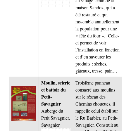
au village, celui de la
maison Sandoz, qui a
été restauré et qui
rassemble annuellement
la population pour une
« fête du four ». Celle-
ci permet de voir
l’installation en fonction
et d’en savourer les
produits : sèches,
gâteaux, tresse, pain…
Moulin, scierie
Troisième panneau
et battoir du
consacré aux moulins
Petit-
sur le réseau des
Savagnier
Chemins chouettes, il
Auberge du
rappelle celui établi sur
Petit Savagnier,
le Ru Barbier, au Petit-
Savagnier
Savagnier. Construit au
e