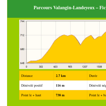
Parcours Valangin-Landeyeux – Fi
2.7 km
Distance
Durée
116 m
Dénivelé positif
Dénivelé nég
738 m
Point le + haut
Point le + b