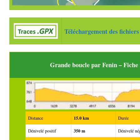
Téléchargement des fichiers
Grande boucle par Fenin – Fich
15.0 km
Distance
Durée
350 m
Dénivelé positif
Dénivelé nég