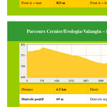
823 m
Point le + haut
Point le + b
Parcours Cernier/Evologia-Valangin 
6.5 km
Distance
Durée
Dénivelé positif
69 m
Dénivelé nég