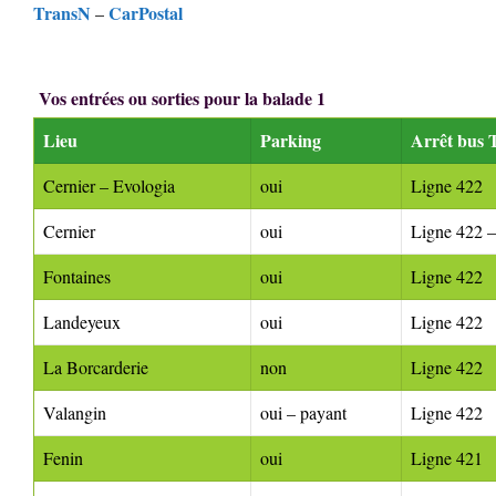
TransN
CarPostal
–
Vos entrées ou sorties pour la balade 1
Lieu
Parking
Arrêt bus 
Cernier – Evologia
oui
Ligne 422
Cernier
oui
Ligne 422 –
Fontaines
oui
Ligne 422
Landeyeux
oui
Ligne 422
La Borcarderie
non
Ligne 422
Valangin
oui – payant
Ligne 422
Fenin
oui
Ligne 421