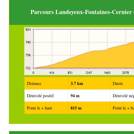
Parcours Landeyeux-Fontaines-Cernier
3.7 km
Distance
Durée
94 m
Dénivelé positif
Dénivelé nég
815 m
Point le + haut
Point le + b