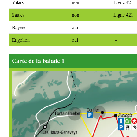
Vilars
non
Ligne 421
Saules
non
Ligne 421
Bayerel
oui
–
Engollon
oui
–
Carte de la balade 1