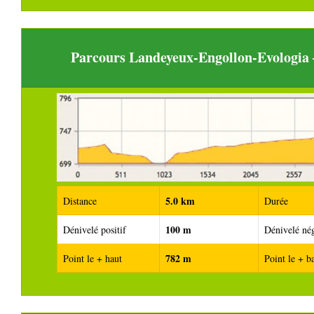
Parcours Landeyeux-Engollon-Evologia
5.0 km
Distance
Durée
100 m
Dénivelé positif
Dénivelé nég
782 m
Point le + haut
Point le + b