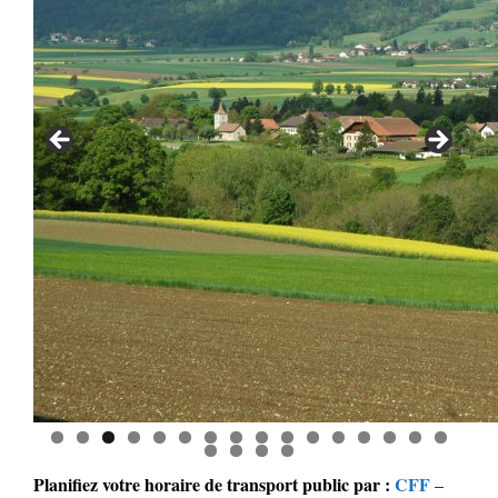
0
1
2
3
4
5
6
7
8
9
0
Planifiez votre horaire de transport public
par :
CFF
–