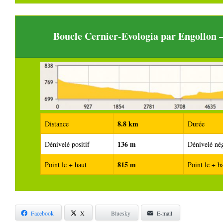
Boucle Cernier-Evologia par Engollon
8.8 km
Distance
Durée
136 m
Dénivelé positif
Dénivelé nég
815 m
Point le + haut
Point le + b
Facebook
X
Bluesky
E-mail