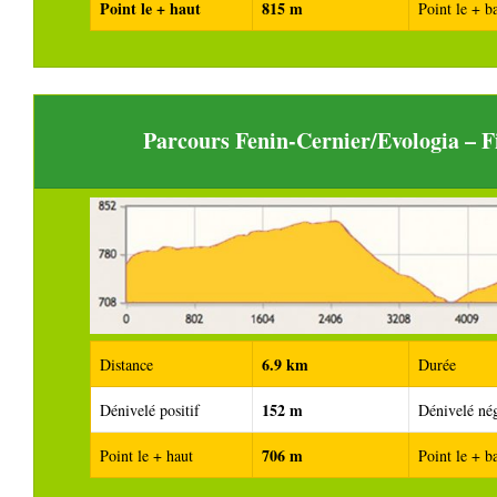
Point le + haut
815 m
Point le + b
Parcours Fenin-Cernier/Evologia – 
6.9 km
Distance
Durée
152 m
Dénivelé positif
Dénivelé nég
706 m
Point le + haut
Point le + b